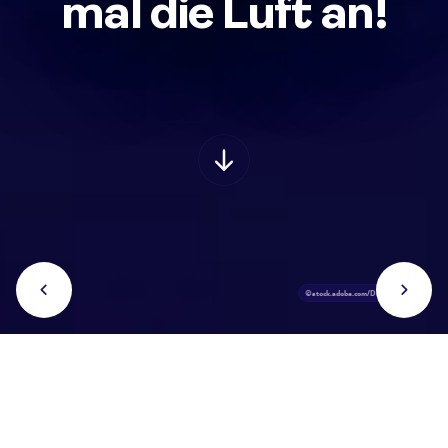
mal die Luft an!
©stock.adobe.com/Dudarev Mikhail
Mit nur einem Atemzug in die Tiefen der
Weltmeere: Apnoetaucherin Anna von