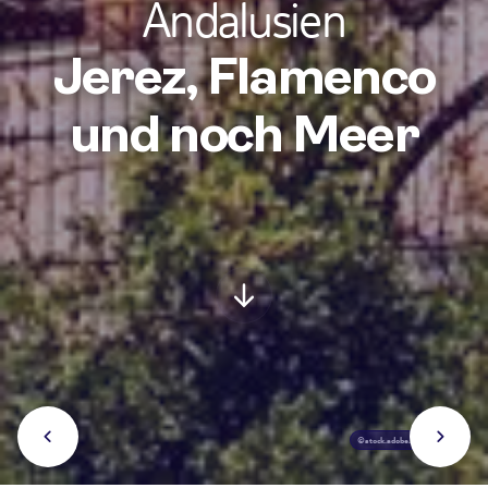
Andalusien
Jerez, Flamenco
und noch Meer
©stock.adobe.com/fotobeam